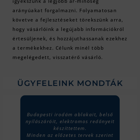
igyekszünk a legjobb ár-minőség
arányúakat forgalmazni. Folyamatosan
követve a fejlesztéseket törekszünk arra,
hogy vásárlóink a legújabb információkról
értesüljenek, és hozzájuthassanak ezekhez
a termékekhez. Célunk minél több
megelégedett, visszatérő vásárló.
ÜGYFELEINK MONDTÁK
 belső
Rendelőm teljes külső és belső
Több tá
őnyeit
nyílászáró cseréjét végeztettem el,
vé
maximális megelégedettséggel.
Minden
zerint
nyugtá