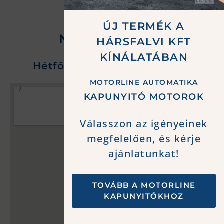
ÚJ TERMÉK A
NYITVATARTÁS
HÁRSFALVI KFT
KÍNÁLATÁBAN
Hétfő-Péntek: 08:30 - 16:30
MOTORLINE AUTOMATIKA
KAPUNYITÓ MOTOROK
Válasszon az igényeinek
megfelelően, és kérje
ajánlatunkat!
TOVÁBB A MOTORLINE
KAPUNYITÓKHOZ