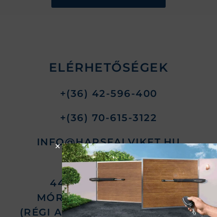
ELÉRHETŐSÉGEK
+(36) 42-596-400
+(36) 70-615-3122
INFO@HARSFALVIKFT.HU
4400 NYÍREGYHÁZA,
MÓRICZ ZSIGMOND U. 24
(RÉGI ALMATÁROLÓ TERÜLETE)