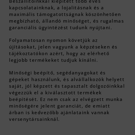
Beszállítóinkkal kiépített több éves
kapcsolatainknak, a lojalitásnak és a
maximális támogatottságnak köszönhetően
megbízható, állandó minőséget, és rugalmas
garanciális ügyintézést tudunk nyújtani.
Folyamatosan nyomon követjük az
újításokat, jelen vagyunk a képzéseken és
tájékoztatókon azért, hogy az elérhető
legjobb termékeket tudjuk kínálni.
Minőségi beépítő, segédanyagokat és
gépeket használunk, és alvállalkozók helyett
saját, jól képzett és tapasztalt dolgozóinkkal
végezzük el a kiválasztott termékek
beépítését. Ez nem csak az elvégzett munka
minőségére jelent garanciát, de emiatt
árban is kedvezőbb ajánlataink vannak
versenytársainknál.