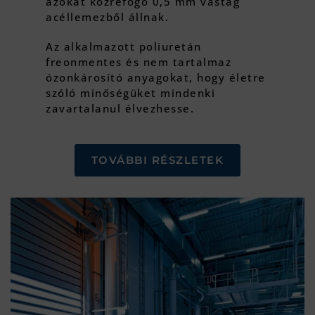
azokat közrefogó 0,5 mm vastag
acéllemezből állnak.
Az alkalmazott poliuretán
freonmentes és nem tartalmaz
ózonkárosító anyagokat, hogy életre
szóló minőségüket mindenki
zavartalanul élvezhesse.
TOVÁBBI RÉSZLETEK