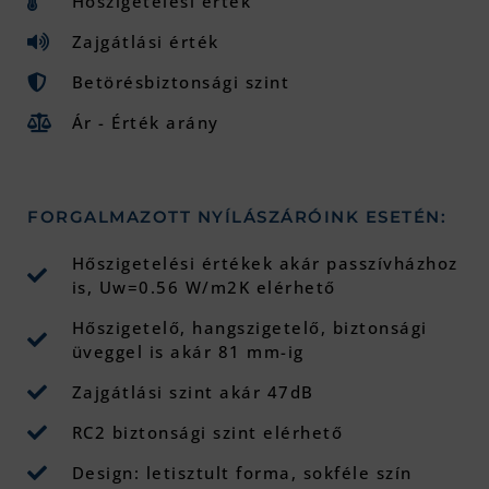
Hőszigetelési érték
Zajgátlási érték
Betörésbiztonsági szint
Ár - Érték arány
FORGALMAZOTT NYÍLÁSZÁRÓINK ESETÉN:
Hőszigetelési értékek akár passzívházhoz
is, Uw=0.56 W/m2K elérhető
Hőszigetelő, hangszigetelő, biztonsági
üveggel is akár 81 mm-ig
Zajgátlási szint akár 47dB
RC2 biztonsági szint elérhető
Design: letisztult forma, sokféle szín