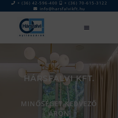
+ (36) 42-596-400
+ (36) 70-615-3122
info@harsfalvikft.hu
HÁRSFALVI KFT.
MINŐSÉGET KEDVEZŐ
ÁRON