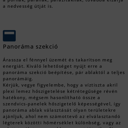
a nedvesség útját is.
Panoráma szekció
Árassza el fénnyel üzemét és takarítson meg
energiát. Kiváló lehetőséget nyújt erre a
panoráma szekció beépítése, pár ablaktól a teljes
panorámáig.
Kérjük, vegye figyelembe, hogy a víztiszta akril
plexi lemez hőszigetelése kétrétegűsége révén
hatékony, mégsem hasonlítható össze a
szendvics-panelek hőszigetelő képességével, így
panoráma ablak választását olyan területekre
ajánljuk, ahol nem számottevő az elválasztandó
légterek közötti hőmérséklet különbség, vagy az