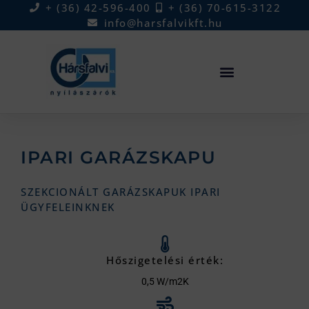
+ (36) 42-596-400
+ (36) 70-615-3122
info@harsfalvikft.hu
IPARI GARÁZSKAPU
SZEKCIONÁLT GARÁZSKAPUK IPARI
ÜGYFELEINKNEK
Hőszigetelési érték:
0,5 W/m2K