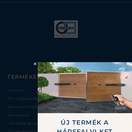
TERMÉKEINK
JÓ HA TUDJA
Sommer
Nyílászárókról
PVC nyílászárók
Pára, penész, gomba ellen
Alumínium nyílászárók
Ipari kapuk
ÚJ TERMÉK A
Lakossági garázskapuk
HÁRSFALVI KFT
Árnyékolástechnika