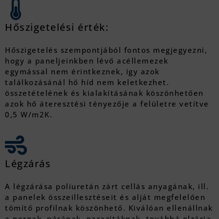
Hőszigetelési érték:
Hőszigetelés szempontjából fontos megjegyezni,
hogy a paneljeinkben lévő acéllemezek
egymással nem érintkeznek, így azok
találkozásánál hő híd nem keletkezhet.
összetételének és kialakításának köszönhetően
azok hő áteresztési tényezője a felületre vetítve
0,5 W/m2K.
Légzárás
A légzárása poliuretán zárt cellás anyagának, ill.
a panelek összeillesztéseit és alját megfelelően
tömítő profilnak köszönhető. Kiválóan ellenállnak
a pornak, párának, parazitáknak, továbbá elzárja