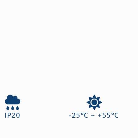
IP20
-25°C ~ +55°C