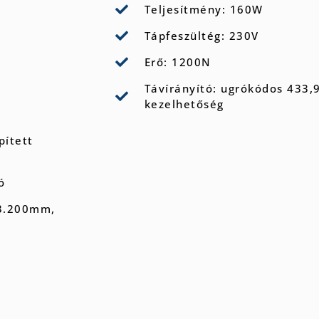
Teljesítmény: 160W
Tápfeszültég: 230V
Erő: 1200N
Távírányító: ugrókódos 433,
kezelhetőség
ített
ó
 3.200mm,