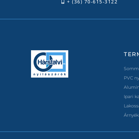
+ (36) 70-615-3122
TER
Somm
PVC ny
Alumín
Ipari k
Lakoss
Árnyék