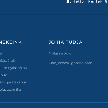
Hétfő - Péntek: 8
MÉKEINK
JÓ HA TUDJA
er
Nyílászárókról
ílászárók
Pára, penész, gomba ellen
ium nyílászárók
apuk
ági garázskapuk
olástechnika