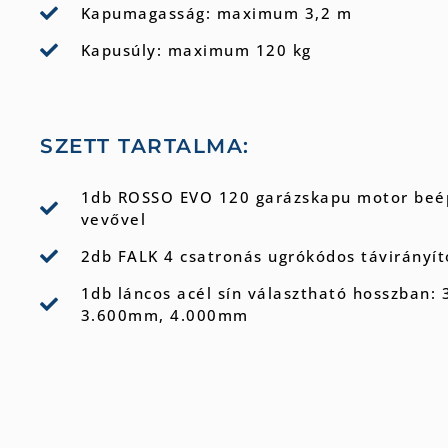
Kapumagasság: maximum 3,2 m
Kapusúly: maximum 120 kg
SZETT TARTALMA:
1db ROSSO EVO 120 garázskapu motor beép
vevővel
2db FALK 4 csatronás ugrókódos távirányít
1db láncos acél sín választható hosszban:
3.600mm, 4.000mm