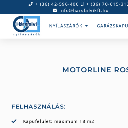
+ (36) 42-596-400
+ (36) 70-615-31
info@harsfalvikft.hu
NYÍLÁSZÁRÓK
GARÁZSKAP
MOTORLINE RO
FELHASZNÁLÁS:
Kapufelület: maximum 18 m2