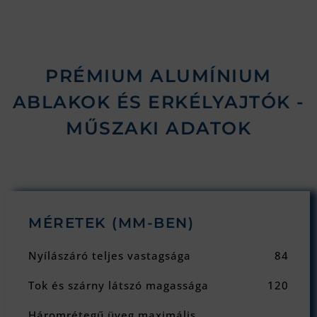
PRÉMIUM ALUMÍNIUM
ABLAKOK ÉS ERKÉLYAJTÓK​ -
MŰSZAKI ADATOK
MÉRETEK (MM-BEN)
Nyílászáró teljes vastagsága
84
Tok és szárny látszó magassága
120
Háromrétegű üveg maximális