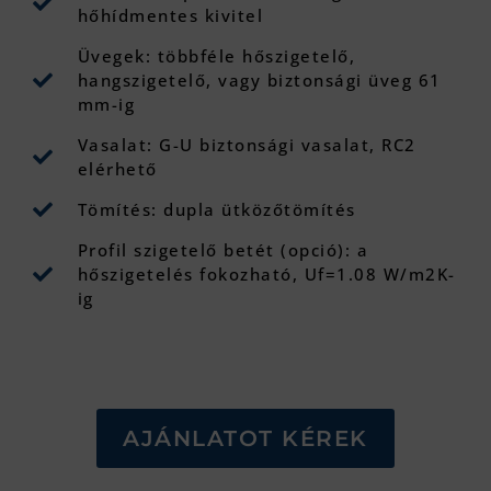
hőhídmentes kivitel
Üvegek: többféle hőszigetelő,
hangszigetelő, vagy biztonsági üveg 61
mm-ig
Vasalat: G-U biztonsági vasalat, RC2
elérhető
Tömítés: dupla ütközőtömítés
Profil szigetelő betét (opció): a
hőszigetelés fokozható, Uf=1.08 W/m2K-
ig
AJÁNLATOT KÉREK