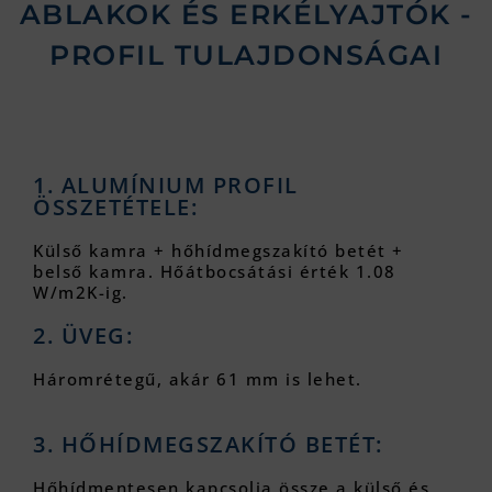
ABLAKOK ÉS ERKÉLYAJTÓK​ -
PROFIL TULAJDONSÁGAI
1. ALUMÍNIUM PROFIL
ÖSSZETÉTELE:
Külső kamra + hőhídmegszakító betét +
belső kamra. Hőátbocsátási érték 1.08
W/m2K-ig.
2. ÜVEG:
Háromrétegű, akár 61 mm is lehet.
3. HŐHÍDMEGSZAKÍTÓ BETÉT:
Hőhídmentesen kapcsolja össze a külső és