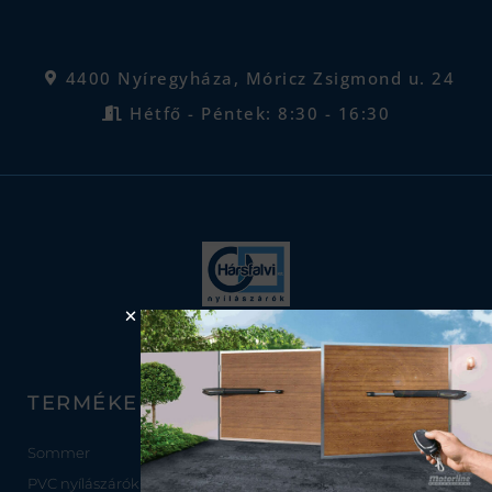
4400 Nyíregyháza, Móricz Zsigmond u. 24
Hétfő - Péntek: 8:30 - 16:30
TERMÉKEINK
JÓ HA TUDJA
Sommer
Nyílászárókról
PVC nyílászárók