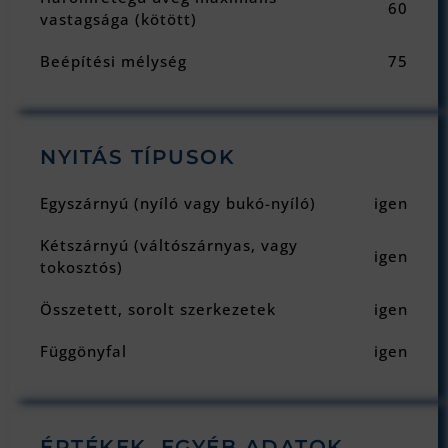
60
vastagsága (kötött)
Beépítési mélység
75
NYITÁS TÍPUSOK
Egyszárnyú (nyíló vagy bukó-nyíló)
igen
Kétszárnyú (váltószárnyas, vagy
igen
tokosztós)
Összetett, sorolt szerkezetek
igen
Függönyfal
igen
ÉRTÉKEK, EGYÉB ADATOK