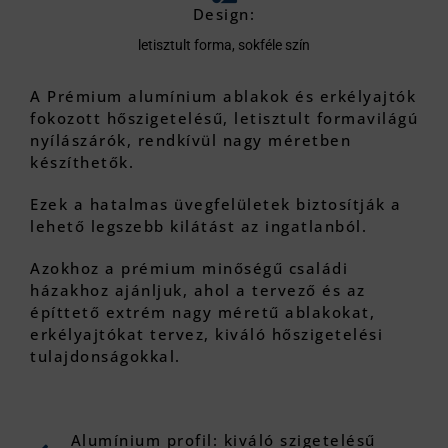
Design:
letisztult forma, sokféle szín
A Prémium alumínium ablakok és erkélyajtók
fokozott hőszigetelésű, letisztult formavilágú
nyílászárók, rendkívül nagy méretben
készíthetők.
Ezek a hatalmas üvegfelületek biztosítják a
lehető legszebb kilátást az ingatlanból.
Azokhoz a prémium minőségű családi
házakhoz ajánljuk, ahol a tervező és az
építtető extrém nagy méretű ablakokat,
erkélyajtókat tervez, kiváló hőszigetelési
tulajdonságokkal.
Alumínium profil: kiváló szigetelésű