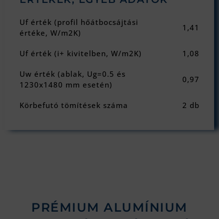
Uf érték (profil hőátbocsájtási
1,41
értéke, W/m2K)
Uf érték (i+ kivitelben, W/m2K)
1,08
Uw érték (ablak, Ug=0.5 és
0,97
1230x1480 mm esetén)
Körbefutó tömítések száma
2 db
PRÉMIUM ALUMÍNIUM