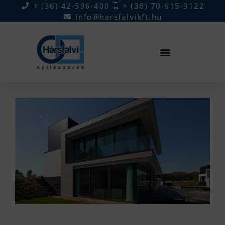
+ (36) 42-596-400
+ (36) 70-615-3122
info@harsfalvikft.hu